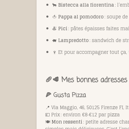
🐂
Bistecca alla fiorentina
: l’em
🍅
Pappa al pomodoro
: soupe de
🍝
Pici
: pâtes épaisses faites m
🐖
Lampredotto
: sandwich de str
🍷 Et pour accompagner tout ça, u
🥖🥩 Mes bonnes adresses 
🍕
Gusta Pizza
📍 Via Maggio, 46, 50125 Firenze FI, It
💷 Prix : environ €8‑€12 par pizza
🍽️
Mon ressenti
: petite adresse cha
simples mais délicieuses. C’est l’en