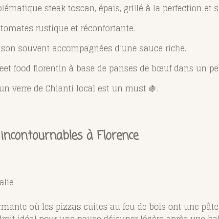
blématique steak toscan, épais, grillé à la perfection et se
 tomates rustique et réconfortante.
aison souvent accompagnées d’une sauce riche.
eet food florentin à base de panses de bœuf dans un pe
n verre de Chianti local est un must 🍇.
incontournables à Florence
alie
rmante où les pizzas cuites au feu de bois ont une pâte 
droit idéal pour une pause déjeuner légère après une ba