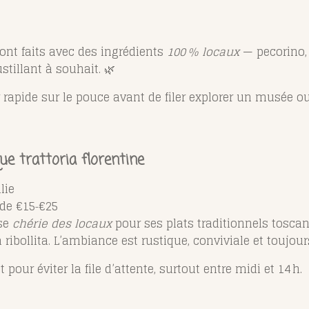
 sont faits avec des ingrédients
100 % locaux
— pecorino,
stillant à souhait. 🌿
r rapide sur le pouce avant de filer explorer un musée o
ue trattoria florentine
lie
 de €15‑€25
sse
chérie des locaux
pour ses plats traditionnels tosc
a ribollita. L’ambiance est rustique, conviviale et toujour
ôt pour éviter la file d’attente, surtout entre midi et 14 h.