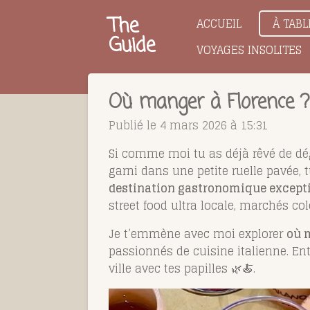
Passer
The
ACCUEIL
À TABL
au
Guide
VOYAGES INSOLITES
contenu
principal
Où manger à Florence 
Publié le 4 mars 2026 à 15:31
Si comme moi tu as déjà rêvé de d
garni dans une petite ruelle pavée, 
destination gastronomique except
street food ultra locale, marchés c
Je t’emmène avec moi explorer
où 
passionnés de cuisine italienne. En
ville avec tes papilles 🌿🍝.