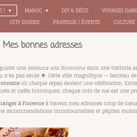
E !
MAROC
DIY & DÉCO
VOYAGES DAN
CITY GUIDES
PRATIQUE / ÉVENTS
CULTURE
? Mes bonnes adresses
éguster une
bistecca alla fiorentina
dans une trattoria a
tu n’es pas seule 🌟. Cette ville magnifique — berceau 
ionnelle
où chaque repas devient une célébration. Entre 
olorés et cafés historiques, chaque coin de rue est une 
manger à Florence
à travers mes adresses coup de cœur,
tre recommandations incontournables et pépites moins to