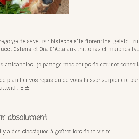
 regorge de saveurs :
bistecca alla fiorentina
, gelato, tr
ucci Osteria
et
Ora D’Aria
aux trattorias et marchés ty
rias artisanales : je partage mes coups de cœur et consei
lanifier vos repas ou de vous laisser surprendre par l
attend ! 🍷🍰
vrir absolument
 y a des classiques à goûter lors de ta visite :