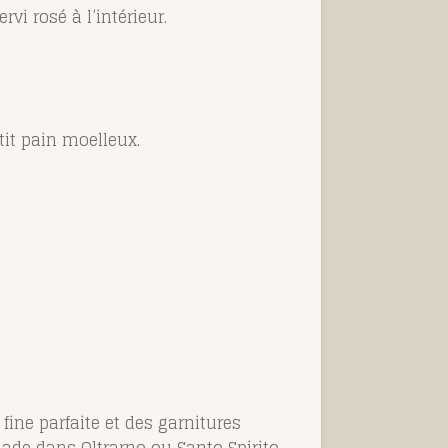
rvi rosé à l’intérieur.
tit pain moelleux.
fine parfaite et des garnitures
lade dans Oltrarno ou Santo Spirito.