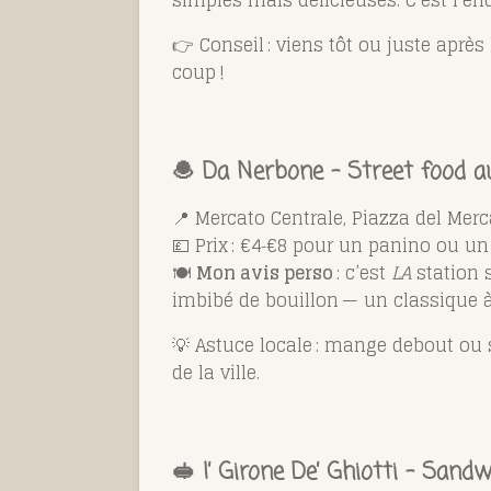
👉 Conseil : viens tôt ou juste après
coup !
🧆
Da Nerbone – Street food 
📍 Mercato Centrale, Piazza del Merc
💷 Prix : €4‑€8 pour un panino ou un
🍽️
Mon avis perso
: c’est
LA
station s
imbibé de bouillon — un classique à
💡 Astuce locale : mange debout ou 
de la ville.
🥪
I’ Girone De’ Ghiotti – San