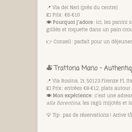
📍 Via dei Neri (près du centre)
💷 Prix : €6‑€10
🍽️
Pourquoi j’adore
: ici, les panini
grillés et roquette dans un pain crou
👉 Conseil : parfait pour un déjeune
🍝
Trattoria Mario – Authentiq
📍 Via Rosina, 2r, 50123 Firenze FI, Ita
💷 Prix : entrées €8‑€12, plats autour
🍽️
Mon expérience
: c’est une adre
alla fiorentina
, les ragù mijotés et l
💡 Tip : pas de réservations ! Arrive t