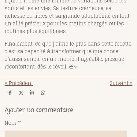
liquide, il offre une infinité de variations selon les
goûts et les envies. Sa texture crémeuse, sa
richesse en fibres et sa grande adaptabilité en font
un allié précieux pour les matins chargés ou les
routines plus équilibrées.
Finalement, ce que j’aime le plus dans cette recette,
c’est sa capacité à transformer quelque chose
d’aussi simple en un moment agréable, presque
réconfortant, dès le réveil. 🥣✨
«
Précédent
Suivant
»
P
P
P
P
a
a
a
a
r
r
r
r
t
t
t
t
Ajouter un commentaire
a
a
a
a
g
g
g
g
Nom *
e
e
e
e
r
r
r
r