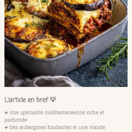
L’article en bref 💡
➕ Une spécialité méditerranéenne riche et
parfumée
➕ Des aubergines fondantes et une viande