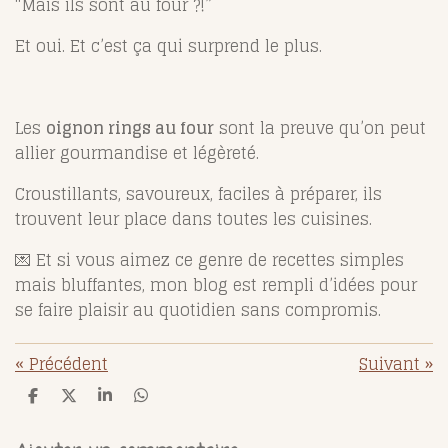
“Mais ils sont au four ?!”
Et oui. Et c’est ça qui surprend le plus.
Les
oignon rings au four
sont la preuve qu’on peut
allier gourmandise et légèreté.
Croustillants, savoureux, faciles à préparer, ils
trouvent leur place dans toutes les cuisines.
💌 Et si vous aimez ce genre de recettes simples
mais bluffantes, mon blog est rempli d’idées pour
se faire plaisir au quotidien sans compromis.
«
Précédent
Suivant
»
P
P
P
P
a
a
a
a
r
r
r
r