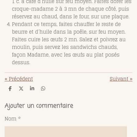
1 c. à café d’huile sur feu moyen. Faites dorer les
croque-madame 2 à 3 mn de chaque côté, puis
réservez au chaud, dans le four, sur une plaque.
Pendant ce temps, faites chauffer le reste de
beurre et d’huile dans la poêle, sur feu moyen.
Faites cuire les œufs 2 mn. Salez et poivrez au
moulin, puis servez les sandwichs chauds,
façon Madame, avec les œufs au plat posés
dessus.
«
Précédent
Suivant
»
P
P
P
P
a
a
a
a
r
r
r
r
t
t
t
t
Ajouter un commentaire
a
a
a
a
g
g
g
g
Nom *
e
e
e
e
r
r
r
r