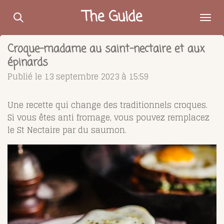
Passer
The Guide
au
contenu
Croque-madame au saint-nectaire et aux
principal
épinards
Publié le 13 septembre 2023 à 15:59
Une recette qui change des traditionnels croques.
Si vous êtes anti fromage, vous pouvez remplacez
le St Nectaire par du saumon.