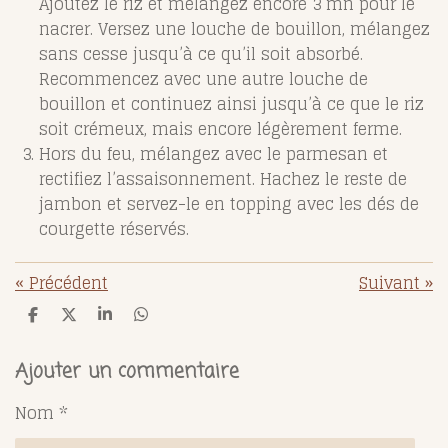
Ajoutez le riz et mélangez encore 3 mn pour le
nacrer. Versez une louche de bouillon, mélangez
sans cesse jusqu’à ce qu’il soit absorbé.
Recommencez avec une autre louche de
bouillon et continuez ainsi jusqu’à ce que le riz
soit crémeux, mais encore légèrement ferme.
Hors du feu, mélangez avec le parmesan et
rectifiez l’assaisonnement. Hachez le reste de
jambon et servez-le en topping avec les dés de
courgette réservés.
«
Précédent
Suivant
»
P
P
P
P
a
a
a
a
r
r
r
r
t
t
t
t
Ajouter un commentaire
a
a
a
a
g
g
g
g
Nom *
e
e
e
e
r
r
r
r