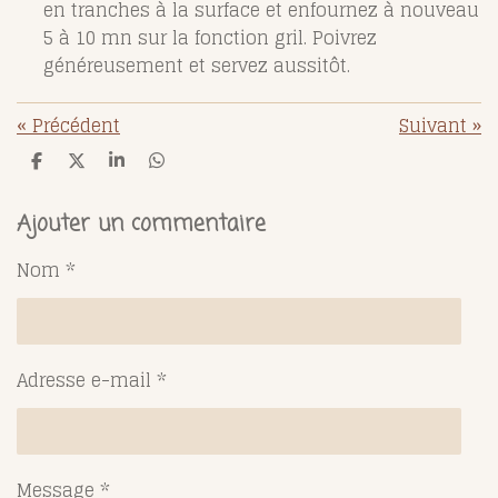
en tranches à la surface et enfournez à nouveau
5 à 10 mn sur la fonction gril. Poivrez
généreusement et servez aussitôt.
«
Précédent
Suivant
»
P
P
P
P
a
a
a
a
r
r
r
r
t
t
t
t
Ajouter un commentaire
a
a
a
a
g
g
g
g
Nom *
e
e
e
e
r
r
r
r
Adresse e-mail *
Message *