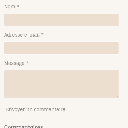
g
g
g
g
Nom *
e
e
e
e
r
r
r
r
Adresse e-mail *
Message *
Envoyer un commentaire