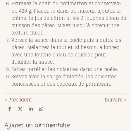
Extrayez la chair du potimarron et conservez-
en 420 g. Placez-la dans un mixeur, ajoutez la
crème, le jus de citron et les 2 louches d’eau de
cuisson des pâtes. Mixez jusqu’à obtenir une
texture fluide.
Versez la sauce dans la poêle puis ajoutez les
pâtes. Mélangez le tout et, si besoin, allongez
avec une louche d’eau de cuisson pour
fluidifier la sauce.
Faites torréfier les noisettes dans une poêle.
Servez avec la sauge émiettée, les noisettes
concassées et des copeaux de parmesan.
«
Précédent
Suivant
»
P
P
P
P
a
a
a
a
r
r
r
r
t
t
t
t
Ajouter un commentaire
a
a
a
a