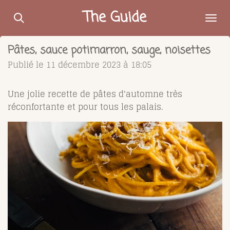
Passer
The Guide
au
contenu
Pâtes, sauce potimarron, sauge, noisettes
principal
Publié le 11 décembre 2023 à 18:05
Une jolie recette de pâtes d'automne très
réconfortante et pour tous les palais.