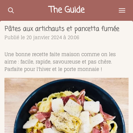
Passer
The Guide
au
contenu
Pâtes aux artichauts et pancetta fumée
principal
Publié le 20 janvier 2024 à 20:06
Une bonne recette faite maison comme on les
aime : facile, rapide, savoureuse et pas chère.
Parfaite pour l'hiver et le porte monnaie !