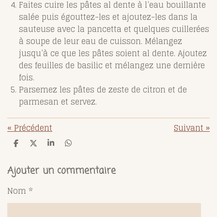
Faites cuire les pâtes al dente à l’eau bouillante
salée puis égouttez-les et ajoutez-les dans la
sauteuse avec la pancetta et quelques cuillerées
à soupe de leur eau de cuisson. Mélangez
jusqu’à ce que les pâtes soient al dente. Ajoutez
des feuilles de basilic et mélangez une dernière
fois.
Parsemez les pâtes de zeste de citron et de
parmesan et servez.
«
Précédent
Suivant
»
P
P
P
P
a
a
a
a
r
r
r
r
t
t
t
t
Ajouter un commentaire
a
a
a
a
g
g
g
g
Nom *
e
e
e
e
r
r
r
r