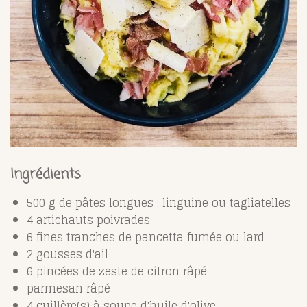
Ingrédients
500 g de pâtes longues : linguine ou tagliatelles
4 artichauts poivrades
6 fines tranches de pancetta fumée ou lard
2 gousses d'ail
6 pincées de zeste de citron râpé
parmesan râpé
4 cuillère(s) à soupe d'huile d'olive