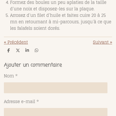
Formez des boules un peu aplaties de la taille
d’une noix et disposez-les sur la plaque.
Arrosez d’un filet d’huile et faites cuire 20 à 25
mn en retournant à mi-parcours, jusqu’à ce que
les falafels soient dorés.
«
Précédent
Suivant
»
P
P
P
P
a
a
a
a
r
r
r
r
t
t
t
t
Ajouter un commentaire
a
a
a
a
g
g
g
g
Nom *
e
e
e
e
r
r
r
r
Adresse e-mail *