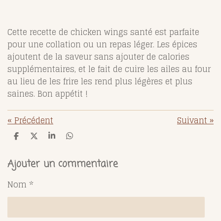
Cette recette de chicken wings santé est parfaite
pour une collation ou un repas léger. Les épices
ajoutent de la saveur sans ajouter de calories
supplémentaires, et le fait de cuire les ailes au four
au lieu de les frire les rend plus légères et plus
saines. Bon appétit !
«
Précédent
Suivant
»
P
P
P
P
a
a
a
a
r
r
r
r
t
t
t
t
Ajouter un commentaire
a
a
a
a
g
g
g
g
Nom *
e
e
e
e
r
r
r
r