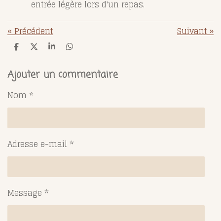
entrée légère lors d'un repas.
«
Précédent
Suivant
»
P
P
P
P
a
a
a
a
r
r
r
r
t
t
t
t
Ajouter un commentaire
a
a
a
a
g
g
g
g
Nom *
e
e
e
e
r
r
r
r
Adresse e-mail *
Message *