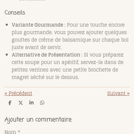
Conseils
Variante Gourmande :
Pour une touche encore
plus gourmande, vous pouvez ajouter quelques
gouttes de crème de balsamique sur chaque bol
juste avant de servir.
Alternative de Présentation :
Si vous préparez
cette soupe pour un apéritif, servez-la dans de
petites verrines avec une petite brochette de
magret séché sur le dessus.
«
Précédent
Suivant
»
P
P
P
P
a
a
a
a
r
r
r
r
t
t
t
t
Ajouter un commentaire
a
a
a
a
g
g
g
g
Nom *
e
e
e
e