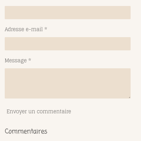
r
r
r
r
Adresse e-mail *
Message *
Envoyer un commentaire
Commentaires