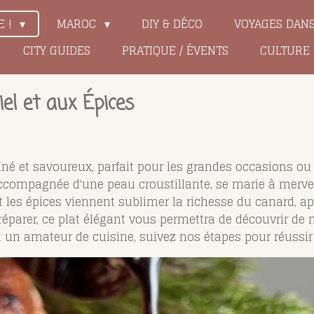
E !
MAROC
DIY & DÉCO
VOYAGES DAN
CITY GUIDES
PRATIQUE / ÉVENTS
CULTURE
el et aux Épices
iné et savoureux, parfait pour les grandes occasions ou
 accompagnée d'une peau croustillante, se marie à merve
 et les épices viennent sublimer la richesse du canard,
éparer, ce plat élégant vous permettra de découvrir de 
 un amateur de cuisine, suivez nos étapes pour réussir