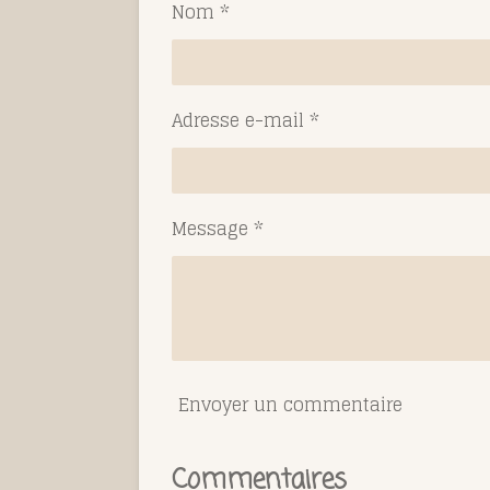
e
e
e
Nom *
r
r
r
Adresse e-mail *
Message *
Envoyer un commentaire
Commentaires