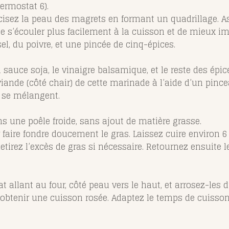
hermostat 6).
ncisez la peau des magrets en formant un quadrillage. 
de s’écouler plus facilement à la cuisson et de mieux i
l, du poivre, et une pincée de cinq-épices.
 sauce soja, le vinaigre balsamique, et le reste des épic
nde (côté chair) de cette marinade à l’aide d’un pince
 se mélangent.
s une poêle froide, sans ajout de matière grasse.
 faire fondre doucement le gras. Laissez cuire environ 6
Retirez l’excès de gras si nécessaire. Retournez ensuite l
 allant au four, côté peau vers le haut, et arrosez-les 
obtenir une cuisson rosée. Adaptez le temps de cuisson