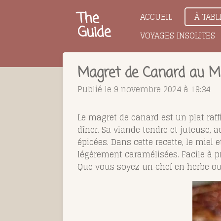
Passer
The
ACCUEIL
À TABL
au
Guide
VOYAGES INSOLITES
contenu
principal
Magret de Canard au Mi
Publié le 9 novembre 2024 à 19:34
Le magret de canard est un plat raff
dîner. Sa viande tendre et juteuse,
épicées. Dans cette recette, le miel
légèrement caramélisées. Facile à pr
Que vous soyez un chef en herbe ou