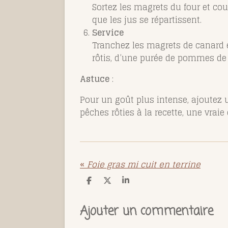
Sortez les magrets du four et co
que les jus se répartissent.
Service
Tranchez les magrets de canard 
rôtis, d’une purée de pommes de t
Astuce
:
Pour un goût plus intense, ajoutez
pêches rôties à la recette, une vraie
«
Foie gras mi cuit en terrine
P
P
P
a
a
a
r
r
r
t
t
t
Ajouter un commentaire
a
a
a
g
g
g