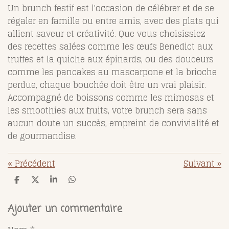
Un brunch festif est l'occasion de célébrer et de se
régaler en famille ou entre amis, avec des plats qui
allient saveur et créativité. Que vous choisissiez
des recettes salées comme les œufs Benedict aux
truffes et la quiche aux épinards, ou des douceurs
comme les pancakes au mascarpone et la brioche
perdue, chaque bouchée doit être un vrai plaisir.
Accompagné de boissons comme les mimosas et
les smoothies aux fruits, votre brunch sera sans
aucun doute un succès, empreint de convivialité et
de gourmandise.
«
Précédent
Suivant
»
P
P
P
P
a
a
a
a
r
r
r
r
t
t
t
t
Ajouter un commentaire
a
a
a
a
g
g
g
g