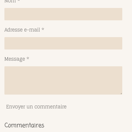
Nom *
e
e
e
e
r
r
r
r
Adresse e-mail *
Message *
Envoyer un commentaire
Commentaires