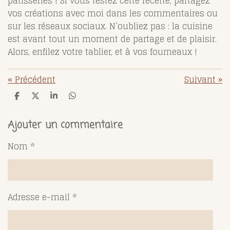
pâtisseries ! Si vous testez cette recette, partagez
vos créations avec moi dans les commentaires ou
sur les réseaux sociaux. N’oubliez pas : la cuisine
est avant tout un moment de partage et de plaisir.
Alors, enfilez votre tablier, et à vos fourneaux !
«
Précédent
Suivant
»
P
P
P
P
a
a
a
a
r
r
r
r
t
t
t
t
Ajouter un commentaire
a
a
a
a
g
g
g
g
Nom *
e
e
e
e
r
r
r
r
Adresse e-mail *