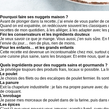
Pourquoi faire ses nuggets maison ?
Avant de plonger dans la recette, j’ai envie de vous parler de 
Quand on est expatriée, on redécouvre souvent les classiques de
recettes de mon quotidien, à les alléger, à les adapter avec les 
Fini les conservateurs et les ingrédients douteux
Je veux savoir ce que je mange. Vous aussi, j’en suis sûre. En f
l’envie du jour… rien de plus, rien de moins.
Pour les enfants… et les grands enfants
Cette recette est devenue un incontournable chez moi, surtout qua
une cuisine plus saine, sans les brusquer. Et entre nous, quel 
Quels ingrédients pour des nuggets sains et gourmands ?
Je privilégie toujours des produits frais, locaux si possible. La
Le poulet
Je choisis des filets ou des escalopes de poulet fermier. Ils s
La panure
Exit la chapelure industrielle : je fais ma propre panure avec
de croquant.
L’enrobage
Je passe mes morceaux de poulet dans de la farine, puis dans u
Les épices
C’est là que vous pouvez vous amuser : paprika fumé, curry do