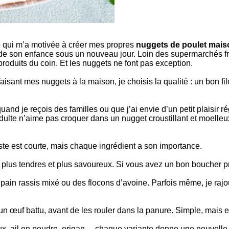
ce qui m’a motivée à créer mes propres
nuggets de poulet maiso
 son enfance sous un nouveau jour. Loin des supermarchés frança
produits du coin. Et les nuggets ne font pas exception.
aisant mes nuggets à la maison, je choisis la qualité : un bon f
nd je reçois des familles ou que j’ai envie d’un petit plaisir ré
adulte n’aime pas croquer dans un nugget croustillant et moelleu
 liste est courte, mais chaque ingrédient a son importance.
ont plus tendres et plus savoureux. Si vous avez un bon boucher 
 du pain rassis mixé ou des flocons d’avoine. Parfois même, je 
n œuf battu, avant de les rouler dans la panure. Simple, mais e
ux, ail en poudre, origan… chaque variante donne une nouvelle