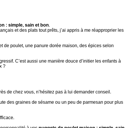
n : simple, sain et bon
.
is et des plats tout prêts, j’ai appris à me réapproprier les
ilet de poulet, une panure dorée maison, des épices selon
gressif. C’est aussi une manière douce d’initier les enfants à
x ?
près de chez vous, n’hésitez pas à lui demander conseil.
rajoute des graines de sésame ou un peu de parmesan pour plus
fficace.
 personnalité à vos
nuggets de poulet maison : simple, sain