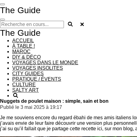
Passer
The Guide
au
contenu
principal
The Guide
ACCUEIL
À TABLE !
MAROC
DIY & DÉCO
VOYAGES DANS LE MONDE
VOYAGES INSOLITES
CITY GUIDES
PRATIQUE / ÉVENTS
CULTURE
SALTY ART
Nuggets de poulet maison : simple, sain et bon
Publié le 3 mai 2025 à 19:17
Je me souviens encore du regard ébahi de mes amis italiens lo
j’avais envie de leur faire découvrir une version plus personnell
j’ai su qu’il fallait que je partage cette recette ici, sur mon 