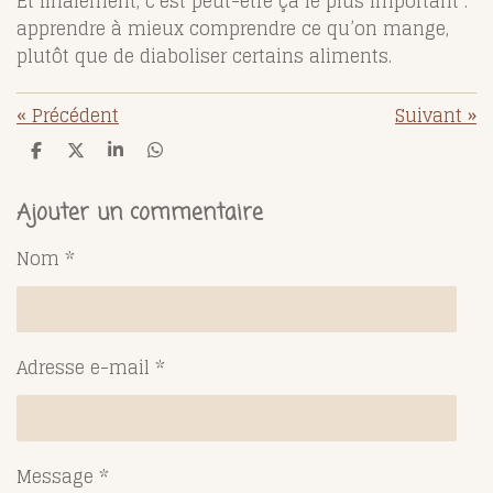
Et finalement, c’est peut-être ça le plus important :
apprendre à mieux comprendre ce qu’on mange,
plutôt que de diaboliser certains aliments.
«
Précédent
Suivant
»
P
P
P
P
a
a
a
a
r
r
r
r
t
t
t
t
Ajouter un commentaire
a
a
a
a
g
g
g
g
Nom *
e
e
e
e
r
r
r
r
Adresse e-mail *
Message *