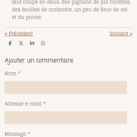
œuf coupé en deux, des pignons de pin torréfiés,
des feuilles de coriandre, un peu de fleur de sel
et du poivre.
«
Précédent
Suivant
»
P
P
P
P
a
a
a
a
r
r
r
r
t
t
t
t
Ajouter un commentaire
a
a
a
a
g
g
g
g
Nom *
e
e
e
e
r
r
r
r
Adresse e-mail *
Message *