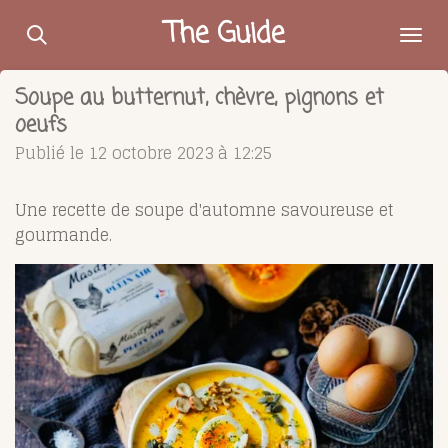
Passer
The Guide
au
contenu
Soupe au butternut, chèvre, pignons et
principal
oeufs
Publié le 12 octobre 2023 à 12:25
Une recette de soupe d'automne savoureuse et
gourmande.