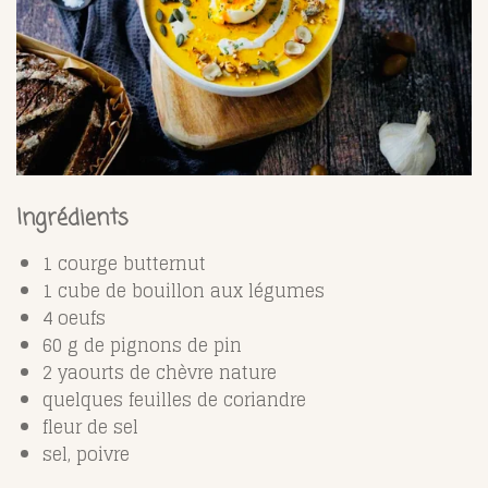
Ingrédients
1 courge butternut
1 cube de bouillon aux légumes
4 oeufs
60 g de pignons de pin
2 yaourts de chèvre nature
quelques feuilles de coriandre
fleur de sel
sel, poivre