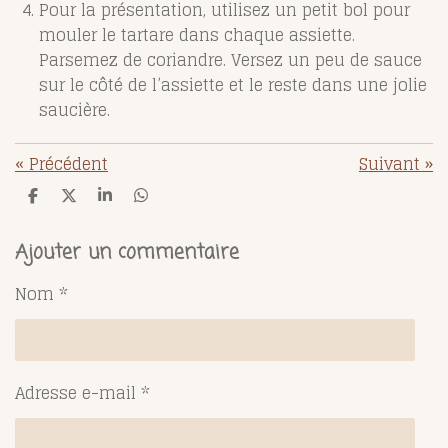
Pour la présentation, utilisez un petit bol pour
mouler le tartare dans chaque assiette.
Parsemez de coriandre. Versez un peu de sauce
sur le côté de l’assiette et le reste dans une jolie
saucière.
«
Précédent
Suivant
»
P
P
P
P
a
a
a
a
r
r
r
r
t
t
t
t
Ajouter un commentaire
a
a
a
a
g
g
g
g
Nom *
e
e
e
e
r
r
r
r
Adresse e-mail *