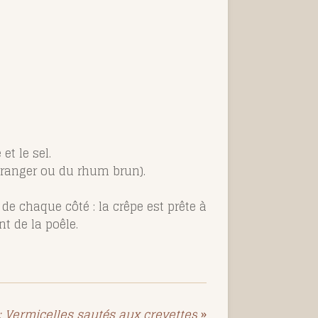
et le sel.
d'oranger ou du rhum brun).
de chaque côté : la crêpe est prête à
t de la poêle.
: Vermicelles sautés aux crevettes
»