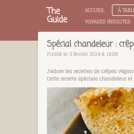
Passer
The
ACCUEIL
À TABL
au
Guide
VOYAGES INSOLITES
contenu
principal
Spécial chandeleur : crê
Publié le 3 février 2024 à 16:09
J'adore les recettes de crêpes végans
Cette recette spéciale chandeleur et