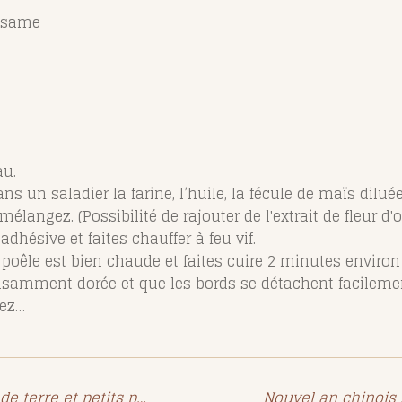
sésame
au.
un saladier la farine, l’huile, la fécule de maïs diluée 
 mélangez. (Possibilité de rajouter de l'extrait de fleur 
dhésive et faites chauffer à feu vif.
oêle est bien chaude et faites cuire 2 minutes environ 
ffisamment dorée et que les bords se détachent facilemen
cez…
Samoussas à la purée de pomme de terre et petits pois
Nouvel an chinois 