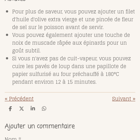
Pour plus de saveur, vous pouvez ajouter un filet
d'huile d'olive extra vierge et une pincée de fleur
de sel sur le poisson avant de servir.
Vous pouvez également ajouter une touche de
noix de muscade râpée aux épinards pour un
goût subtil.
Si vous n'avez pas de cuit-vapeur, vous pouvez
cuire les pavés de loup dans une papillote de
papier sulfurisé au four préchauffé à 180°C
pendant environ 12 à 15 minutes.
«
Précédent
Suivant
»
P
P
P
P
a
a
a
a
r
r
r
r
t
t
t
t
Ajouter un commentaire
a
a
a
a
g
g
g
g
Nom *