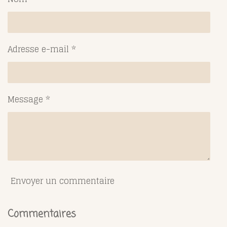
e
e
e
e
r
r
r
r
Adresse e-mail *
Message *
Envoyer un commentaire
Commentaires