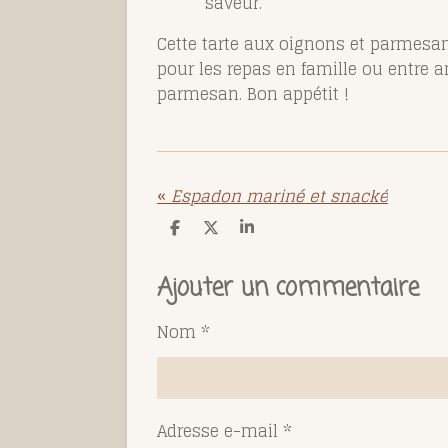
saveur.
Cette tarte aux oignons et parmesan 
pour les repas en famille ou entre 
parmesan. Bon appétit !
«
Espadon mariné et snacké
P
P
P
a
a
a
r
r
r
t
t
t
Ajouter un commentaire
a
a
a
g
g
g
e
e
e
Nom *
r
r
r
Adresse e-mail *