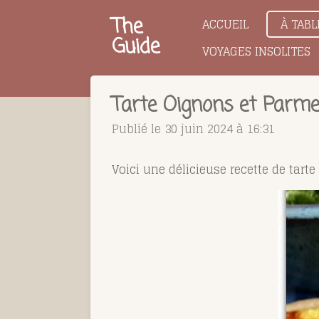
Passer
The
ACCUEIL
À TABL
au
Guide
VOYAGES INSOLITES
contenu
principal
Tarte Oignons et Parm
Publié le 30 juin 2024 à 16:31
Voici une délicieuse recette de tar