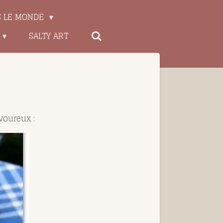
S LE MONDE
SALTY ART
voureux :