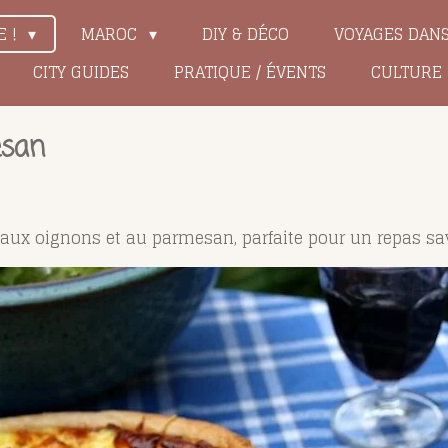
E !
MAROC
DIY & DÉCO
VOYAGES DAN
CITY GUIDES
PRATIQUE / ÉVENTS
CULTURE
esan
te aux oignons et au parmesan, parfaite pour un repas sa