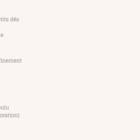
tits dés
de
 finement
oulu
coration)