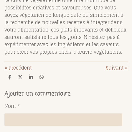
La cuisine végétarienne offre une multitude de
possibilités créatives et savoureuses. Que vous
soyez végétarien de longue date ou simplement à
la recherche de nouvelles recettes à intégrer dans
votre alimentation, ces plats innovants et délicieux
sauront satisfaire tous les goûts. N'hésitez pas à
expérimenter avec les ingrédients et les saveurs
pour créer vos propres chefs-d'œuvre végétariens.
«
Précédent
Suivant
»
P
P
P
P
a
a
a
a
r
r
r
r
t
t
t
t
Ajouter un commentaire
a
a
a
a
g
g
g
g
Nom *
e
e
e
e
r
r
r
r