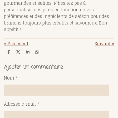
gourmandes et saines. N'hésitez pas à
personnaliser ces plats en fonction de vos
préférences et des ingrédients de saison pour des
brunchs toujours plus créatifs et savoureux. Bon
appétit !
«
Précédent
Suivant
»
P
P
P
P
a
a
a
a
r
r
r
r
t
t
t
t
Ajouter un commentaire
a
a
a
a
g
g
g
g
Nom *
e
e
e
e
r
r
r
r
Adresse e-mail *