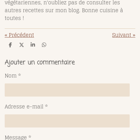
végétariennes, n'oubliez pas de consulter les
autres recettes sur mon blog. Bonne cuisine à
toutes !
«
Précédent
Suivant
»
P
P
P
P
a
a
a
a
r
r
r
r
t
t
t
t
Ajouter un commentaire
a
a
a
a
g
g
g
g
Nom *
e
e
e
e
r
r
r
r
Adresse e-mail *
Message *