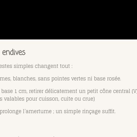
 endives
stes simples changent tout :
rmes, blanches, sans pointes vertes ni base rosée.
a base 1 cm, retirer délicatement un petit cône central 
ls valables pour cuisson, cuite ou crue)
prolonge l’amertume ; un simple rinçage suffit.