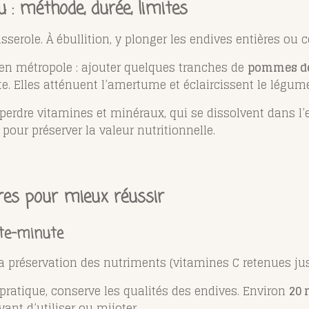
au : méthode, durée, limites
sserole. À ébullition, y plonger les endives entières ou
n métropole : ajouter quelques tranches de
pommes de
e. Elles atténuent l’amertume et éclaircissent le légume
it perdre vitamines et minéraux, qui se dissolvent dans 
 pour préserver la valeur nutritionnelle.
res pour mieux réussir
tte-minute
 sa préservation des nutriments (vitamines C retenues j
 pratique, conserve les qualités des endives. Environ
20 
vant d’utiliser ou mijoter.