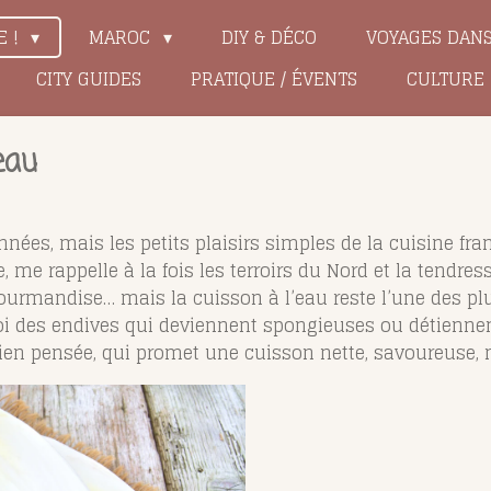
E !
MAROC
DIY & DÉCO
VOYAGES DAN
CITY GUIDES
PRATIQUE / ÉVENTS
CULTURE
eau
nnées, mais les petits plaisirs simples de la cuisine f
 me rappelle à la fois les terroirs du Nord et la tendress
ourmandise… mais la cuisson à l’eau reste l’une des plu
oi des endives qui deviennent spongieuses ou détiennent
bien pensée, qui promet une cuisson nette, savoureuse, m