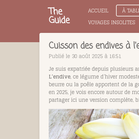
Passer
The
ACCUEIL
À TABL
au
Guide
VOYAGES INSOLITES
contenu
principal
Cuisson des endives à l'
Publié le 30 août 2025 à 16:51
Je suis expatriée depuis plusieurs a
L’endive
, ce légume d’hiver modeste,
beurre ou la poêle apportent de la g
en 2025, je vois encore autour de m
partager ici une version complète, 