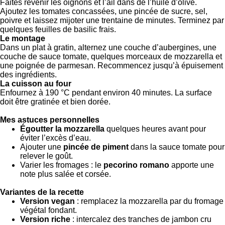
Faites revenir les oignons et l’ail dans de l’huile d’olive.
Ajoutez les tomates concassées, une pincée de sucre, sel,
poivre et laissez mijoter une trentaine de minutes. Terminez par
quelques feuilles de basilic frais.
Le montage
Dans un plat à gratin, alternez une couche d’aubergines, une
couche de sauce tomate, quelques morceaux de mozzarella et
une poignée de parmesan. Recommencez jusqu’à épuisement
des ingrédients.
La cuisson au four
Enfournez à 190 °C pendant environ 40 minutes. La surface
doit être gratinée et bien dorée.
Mes astuces personnelles
Égoutter la mozzarella
quelques heures avant pour
éviter l’excès d’eau.
Ajouter une
pincée de piment
dans la sauce tomate pour
relever le goût.
Varier les fromages : le
pecorino romano
apporte une
note plus salée et corsée.
Variantes de la recette
Version vegan
: remplacez la mozzarella par du fromage
végétal fondant.
Version riche
: intercalez des tranches de jambon cru