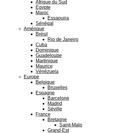
Afrique du Sud
Egypte
Maroc
Essaouira
Sénégal
Amérique
Brésil
Rio de Janeiro
Cuba
Dominique
Guadeloupe
Martinique
Maurice
Vénézuela
Europe
Belgique
Bruxelles
Espagne
Barcelone
Madrid
Séville
France
Bretagne
Saint-Malo
Grand-Est