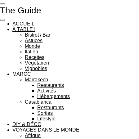
Passer
The Guide
au
contenu
principal
ACCUEIL
À TABLE !
Bistrot / Bar
Astuces
Monde
Italien
Recettes
Végétarien
Vignobles
MAROC
Marrakech
Restaurants
Activités
Hébergements
Casablanca
Restaurants
Sorties
Lifestyle
DIY & DÉCO
VOYAGES DANS LE MONDE
Afrique