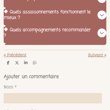
🔶 Quels assaisonnements fonctionnent le
mieux ?
🔶 Quels accompagnements recommander
?
«
Précédent
Suivant
»
P
P
P
P
a
a
a
a
r
r
r
r
t
t
t
t
Ajouter un commentaire
a
a
a
a
g
g
g
g
Nom *
e
e
e
e
r
r
r
r