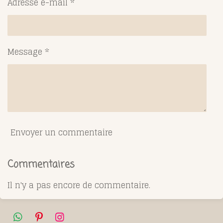
Adresse e-mail *
Message *
Envoyer un commentaire
Commentaires
Il n'y a pas encore de commentaire.
W
P
I