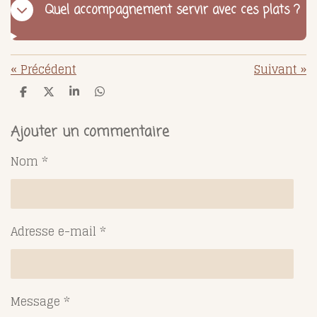
Quel accompagnement servir avec ces plats ?
«
Précédent
Suivant
»
P
P
P
P
a
a
a
a
r
r
r
r
t
t
t
t
Ajouter un commentaire
a
a
a
a
g
g
g
g
Nom *
e
e
e
e
r
r
r
r
Adresse e-mail *
Message *