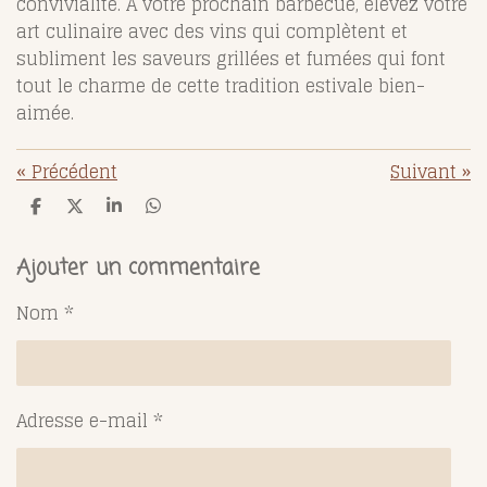
convivialité. À votre prochain barbecue, élevez votre
art culinaire avec des vins qui complètent et
subliment les saveurs grillées et fumées qui font
tout le charme de cette tradition estivale bien-
aimée.
«
Précédent
Suivant
»
P
P
P
P
a
a
a
a
r
r
r
r
t
t
t
t
Ajouter un commentaire
a
a
a
a
g
g
g
g
Nom *
e
e
e
e
r
r
r
r
Adresse e-mail *