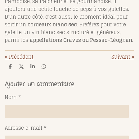
framboise, sa fraîcheur et sa gourmandise, il
ajoutera une petite touche de peps à vos galettes.
D’un autre côté, c’est aussi le moment idéal pour
sortir un
bordeaux blanc sec
. Préférez pour votre
galette un vin blanc sec structuré et généreux,
parmi les
appellations Graves ou Pessac-Léognan
.
«
Précédent
Suivant
»
P
P
P
P
a
a
a
a
r
r
r
r
t
t
t
t
Ajouter un commentaire
a
a
a
a
g
g
g
g
Nom *
e
e
e
e
r
r
r
r
Adresse e-mail *