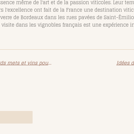
sence même de l'art et de la passion viticoles. Leur terro
s l'excellence ont fait de la France une destination vit
n verre de Bordeaux dans les rues pavées de Saint-Émilio
 visite dans les vignobles français est une expérience in
Découvrez les subtilités des accords mets et vins pour des noix de Saint-Jacques sautées
Idées 