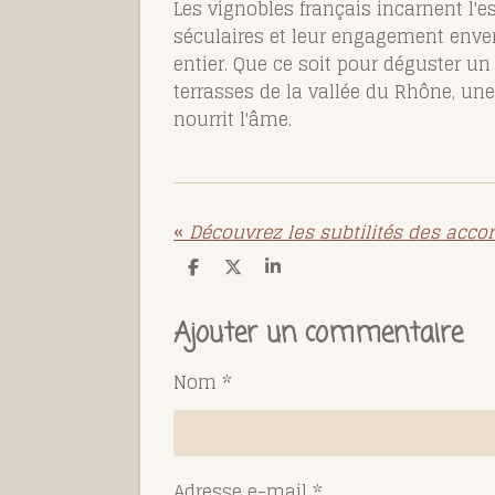
Les vignobles français incarnent l'es
séculaires et leur engagement enver
entier. Que ce soit pour déguster u
terrasses de la vallée du Rhône, une
nourrit l'âme.
«
P
P
P
a
a
a
r
r
r
t
t
t
Ajouter un commentaire
a
a
a
g
g
g
e
e
e
Nom *
r
r
r
Adresse e-mail *