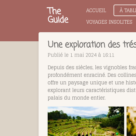
Passer
The
ACCUEIL
À TABL
au
Guide
VOYAGES INSOLITES
contenu
principal
Une exploration des trés
Publié le 1 mai 2024 à 16:11
Depuis des siècles, les vignobles fra
profondément enraciné. Des collines
offre un paysage unique et une histo
explorant leurs caractéristiques dis
palais du monde entier.