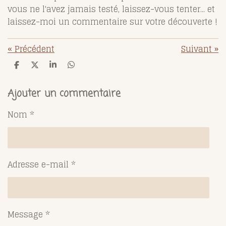
vous ne l'avez jamais testé, laissez-vous tenter... et
laissez-moi un commentaire sur votre découverte !
«
Précédent
Suivant
»
P
P
P
P
a
a
a
a
r
r
r
r
t
t
t
t
Ajouter un commentaire
a
a
a
a
g
g
g
g
Nom *
e
e
e
e
r
r
r
r
Adresse e-mail *
Message *