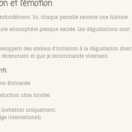
ion et l’émotion
ofondément. Ici, chaque parcelle raconte une histoire.
t une atmosphère presque sacrée. Les dégustations sont p
oppent des ateliers d’initiation à la dégustation direc
stée récemment et que je recommande vivement.
nti
osne-Romanée
uction ultra limitée.
r invitation uniquement.
e international).