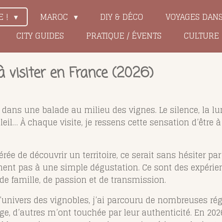
E !
MAROC
DIY & DÉCO
VOYAGES DAN
CITY GUIDES
PRATIQUE / ÉVENTS
CULTURE
à visiter en France (2026)
e dans une balade au milieu des vignes. Le silence, la lu
leil… À chaque visite, je ressens cette sensation d’être à
rée de découvrir un territoire, ce serait sans hésiter pa
ent pas à une simple dégustation. Ce sont des expérien
de famille, de passion et de transmission.
univers des vignobles, j’ai parcouru de nombreuses régi
ge, d’autres m’ont touchée par leur authenticité. En 20