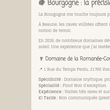
🍇 Bourgogne : la précis
La
Bourgogne
me touche toujours pr
À
Beaune
, les caves voûtées offren
notion de terroir.
En 2026, de nombreux domaines dével
soleil. Une expérience que j’ai te
🍷
Domaine de la Romanée-Co
📍 1 Rue du Temps Perdu, 21700 V
Spécificité :
Domaine mythique, prod
Spécialité :
Pinot Noir d’exception.
Expérience :
Visites très rares et su
💶
Tarifs :
Non communiqués (prestig