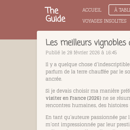
Passer
The
ACCUEIL
À TABL
au
Guide
VOYAGES INSOLITES
contenu
principal
Les meilleurs vignobles 
Publié le 28 février 2026 à 16:45
Il y a quelque chose d’indescriptibl
parfum de la terre chauffée par le so
ancrée.
Si je devais choisir ma manière préfé
visiter en France (2026)
ne se résum
rencontres humaines, des histoires 
En tant qu’auteure passionnée par l’
m’ont impressionnée par leur presti