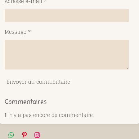
Adresse e-mail *
Message *
Envoyer un commentaire
Commentaires
Il n'y a pas encore de commentaire.
W
P
I