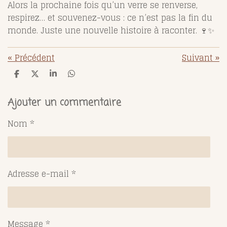
Alors la prochaine fois qu’un verre se renverse,
respirez… et souvenez-vous : ce n’est pas la fin du
monde. Juste une nouvelle histoire à raconter. 🍷✨
«
Précédent
Suivant
»
P
P
P
P
a
a
a
a
r
r
r
r
t
t
t
t
Ajouter un commentaire
a
a
a
a
g
g
g
g
Nom *
e
e
e
e
r
r
r
r
Adresse e-mail *
Message *