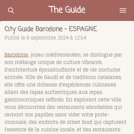
Passer
The Guide
au
contenu
City Guide Barcelone - ESPAGNE
principal
Publié le 6 septembre 2024 à 12:54
Barcelone
, joyau méditerranéen, se distingue par
son mélange unique de culture vibrante,
d'architecture époustouflante et de vie nocturne
animée. Ville de Gaudí et de traditions catalanes,
elle offre une richesse d'expériences culinaires
allant des tapas authentiques aux repas
gastronomiques raffinés. En explorant cette ville,
vous découvrirez des restaurants abordables qui
raviront vos papilles sans vider votre porte-
monnaie, des endroits de street food qui capturent
l'essence de la cuisine locale, et des restaurants