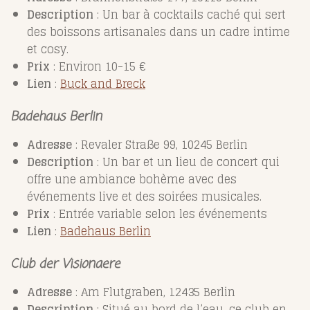
Description
: Un bar à cocktails caché qui sert
des boissons artisanales dans un cadre intime
et cosy.
Prix
: Environ 10-15 €
Lien
:
Buck
and
Breck
Badehaus Berlin
Adresse
: Revaler Straße 99, 10245 Berlin
Description
: Un bar et un lieu de concert qui
offre une ambiance bohème avec des
événements live et des soirées musicales.
Prix
: Entrée variable selon les événements
Lien
:
Badehaus
Berlin
Club der Visionaere
Adresse
: Am Flutgraben, 12435 Berlin
Description
: Situé au bord de l’eau, ce club en