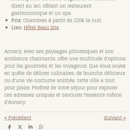
direct au lac, offrant un restaurant
gastronomique et un spa.
Prix
: Chambres à partir de 220€ la nuit.
Lien
:
Hôtel
Beau
Site
Annecy, avec ses paysages pittoresques et son
ambiance charmante, offre une multitude d'options
pour les gourmets et les voyageurs. Que vous soyez
en quête de délices culinaires, de brunchs délicieux
ou d'une vie nocturne animée, cette ville a tout
pour plaire. Profitez de votre séjour pour explorer
ces adresses uniques et savourer l'essence même
d'Annecy.
«
Précédent
Suivant
»
P
P
P
P