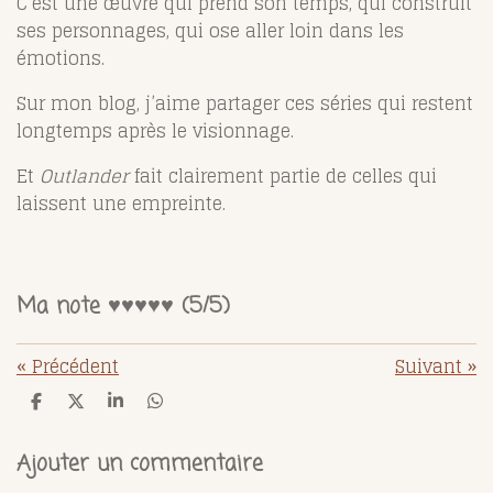
C’est une œuvre qui prend son temps, qui construit
ses personnages, qui ose aller loin dans les
émotions.
Sur mon blog, j’aime partager ces séries qui restent
longtemps après le visionnage.
Et
Outlander
fait clairement partie de celles qui
laissent une empreinte.
Ma note ♥️♥️♥️♥️♥️ (5/5)
«
Précédent
Suivant
»
P
P
P
P
a
a
a
a
r
r
r
r
t
t
t
t
Ajouter un commentaire
a
a
a
a