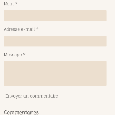
g
g
g
g
Nom *
e
e
e
e
r
r
r
r
Adresse e-mail *
Message *
Envoyer un commentaire
Commentaires