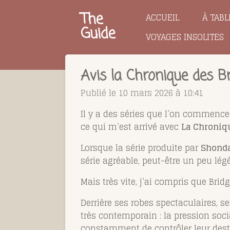
Passer
The
ACCUEIL
À TABL
au
Guide
VOYAGES INSOLITES
contenu
principal
Avis la Chronique des B
Publié le 10 mars 2026 à 10:41
Il y a des séries que l’on commence 
ce qui m’est arrivé avec
La Chroniqu
Lorsque la série produite par
Shond
série agréable, peut-être un peu lég
Mais très vite, j’ai compris que Brid
Derrière ses robes spectaculaires, s
très contemporain : la pression soci
constamment de contrôler leur dest