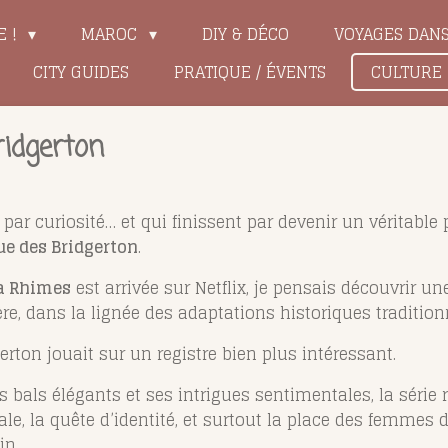
E !
MAROC
DIY & DÉCO
VOYAGES DAN
CITY GUIDES
PRATIQUE / ÉVENTS
CULTURE
ridgerton
par curiosité… et qui finissent par devenir un véritable 
e des Bridgerton
.
a Rhimes
est arrivée sur Netflix, je pensais découvrir 
ère, dans la lignée des adaptations historiques tradition
gerton jouait sur un registre bien plus intéressant.
es bals élégants et ses intrigues sentimentales, la série
ale, la quête d’identité, et surtout la place des femmes 
in.