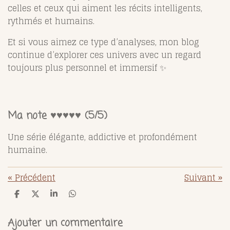
celles et ceux qui aiment les récits intelligents,
rythmés et humains.
Et si vous aimez ce type d’analyses, mon blog
continue d’explorer ces univers avec un regard
toujours plus personnel et immersif ✨
Ma note ♥️♥️♥️♥️♥️ (5/5)
Une série élégante, addictive et profondément
humaine.
«
Précédent
Suivant
»
P
P
P
P
a
a
a
a
r
r
r
r
t
t
t
t
Ajouter un commentaire
a
a
a
a