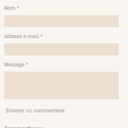
g
g
g
g
Nom *
e
e
e
e
r
r
r
r
Adresse e-mail *
Message *
Envoyer un commentaire