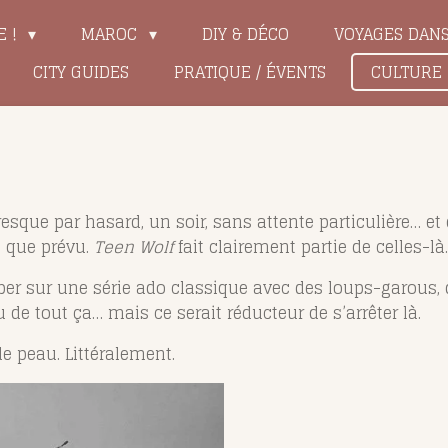
E !
MAROC
DIY & DÉCO
VOYAGES DAN
CITY GUIDES
PRATIQUE / ÉVENTS
CULTURE
sque par hasard, un soir, sans attente particulière… et
 que prévu.
Teen Wolf
fait clairement partie de celles-là.
mber sur une série ado classique avec des loups-garous
u de tout ça… mais ce serait réducteur de s’arrêter là.
de peau. Littéralement.