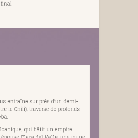
final.
ous entraîne sur près d'un demi-
 le Chili), traverse de profonds
eba.
canique, qui bâtit un empire
Il épouse
Clara del Valle
, une jeune