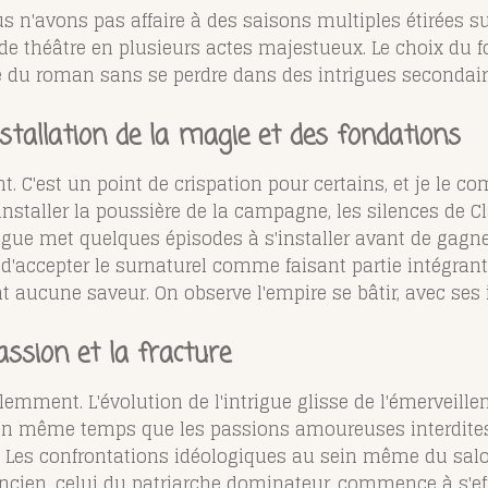
ous n'avons pas affaire à des saisons multiples étirées 
 théâtre en plusieurs actes majestueux. Le choix du fo
e du roman sans se perdre dans des intrigues secondaire
nstallation de la magie et des fondations
. C'est un point de crispation pour certains, et je le c
staller la poussière de la campagne, les silences de Cl
igue met quelques épisodes à s'installer avant de gagner
 d'accepter le surnaturel comme faisant partie intégrant
nt aucune saveur. On observe l'empire se bâtir, avec ses 
passion et la fracture
olemment. L'évolution de l'intrigue glisse de l'émerveillem
on en même temps que les passions amoureuses interdites
e. Les confrontations idéologiques au sein même du sa
ncien, celui du patriarche dominateur, commence à s'effr