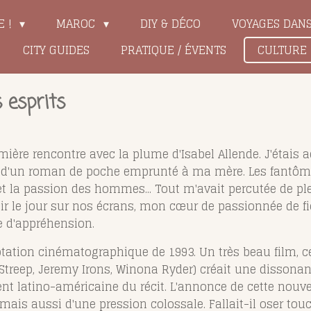
E !
MAROC
DIY & DÉCO
VOYAGES DAN
CITY GUIDES
PRATIQUE / ÉVENTS
CULTURE
 esprits
ère rencontre avec la plume d'Isabel Allende. J'étais ad
s d'un roman de poche emprunté à ma mère. Les fantôme
 et la passion des hommes... Tout m'avait percutée de plei
ir le jour sur nos écrans, mon cœur de passionnée de fic
 d'appréhension.
ation cinématographique de 1993. Un très beau film, ce
treep, Jeremy Irons, Winona Ryder) créait une dissonanc
nt latino-américaine du récit. L'annonce de cette nouve
ais aussi d'une pression colossale. Fallait-il oser tou