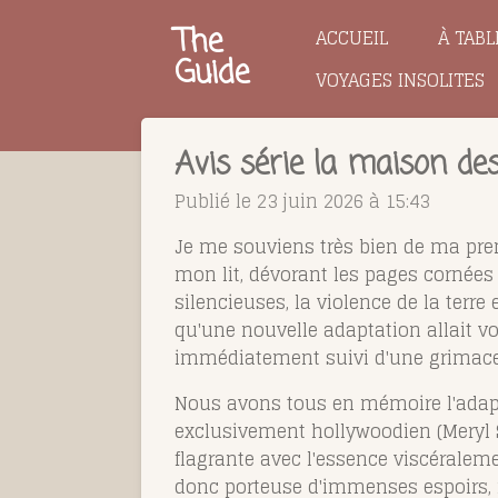
Passer
The
ACCUEIL
À TABL
au
Guide
VOYAGES INSOLITES
contenu
principal
Avis série la maison des
Publié le 23 juin 2026 à 15:43
Je me souviens très bien de ma premi
mon lit, dévorant les pages cornée
silencieuses, la violence de la terre
qu'une nouvelle adaptation allait vo
immédiatement suivi d'une grimace
Nous avons tous en mémoire l'adapt
exclusivement hollywoodien (Meryl S
flagrante avec l'essence viscéraleme
donc porteuse d'immenses espoirs, m