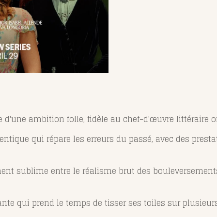
 d'une ambition folle, fidèle au chef-d'œuvre littéraire or
ntique qui répare les erreurs du passé, avec des presta
ment sublime entre le réalisme brut des bouleversements
te qui prend le temps de tisser ses toiles sur plusieur