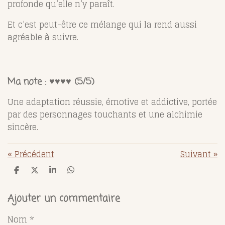
profonde qu’elle n’y paraît.
Et c’est peut-être ce mélange qui la rend aussi
agréable à suivre.
Ma note : ♥️♥️♥️♥️ (5/5)
Une adaptation réussie, émotive et addictive, portée
par des personnages touchants et une alchimie
sincère.
«
Précédent
Suivant
»
P
P
P
P
a
a
a
a
r
r
r
r
t
t
t
t
Ajouter un commentaire
a
a
a
a
g
g
g
g
Nom *
e
e
e
e