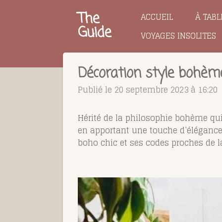
Passer
The
ACCUEIL
À TABL
au
Guide
VOYAGES INSOLITES
contenu
principal
Décoration style bohème 
Publié le 20 septembre 2023 à 16:20
Hérité de la philosophie bohème qui
en apportant une touche d’élégance 
boho chic et ses codes proches de 