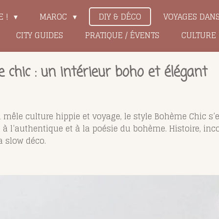
E !
MAROC
DIY & DÉCO
VOYAGES DAN
CITY GUIDES
PRATIQUE / ÉVENTS
CULTURE
chic : un intérieur boho et élégant
 mêle culture hippie et voyage, le style Bohème Chic s
à l’authentique et à la poésie du bohème. Histoire, inc
la
slow déco
.