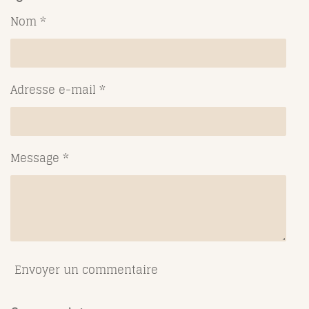
a
a
a
a
g
g
g
g
Nom *
e
e
e
e
r
r
r
r
Adresse e-mail *
Message *
Envoyer un commentaire