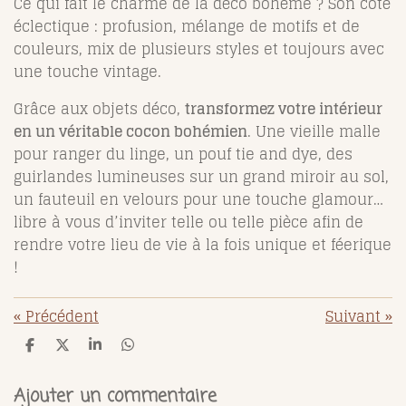
Ce qui fait le charme de la déco bohème ? Son côté
éclectique : profusion, mélange de motifs et de
couleurs, mix de plusieurs styles et toujours avec
une touche vintage.
Grâce aux objets déco,
transformez votre intérieur
en un véritable cocon bohémien
. Une vieille malle
pour ranger du linge, un pouf tie and dye, des
guirlandes lumineuses sur un grand miroir au sol,
un fauteuil en velours pour une touche glamour…
libre à vous d’inviter telle ou telle pièce afin de
rendre votre lieu de vie à la fois unique et féerique
!
«
Précédent
Suivant
»
P
P
P
P
a
a
a
a
r
r
r
r
t
t
t
t
Ajouter un commentaire