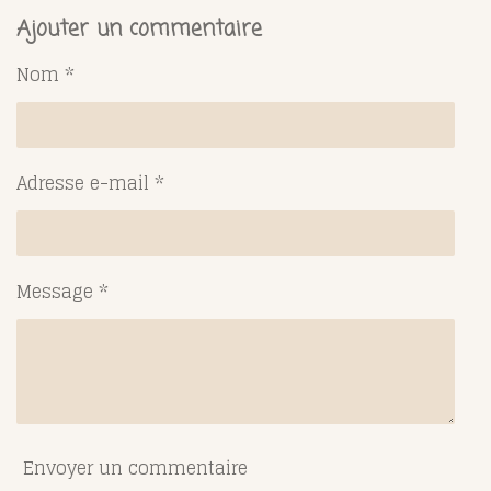
r
r
r
r
t
t
t
t
Ajouter un commentaire
a
a
a
a
g
g
g
g
Nom *
e
e
e
e
r
r
r
r
Adresse e-mail *
Message *
Envoyer un commentaire