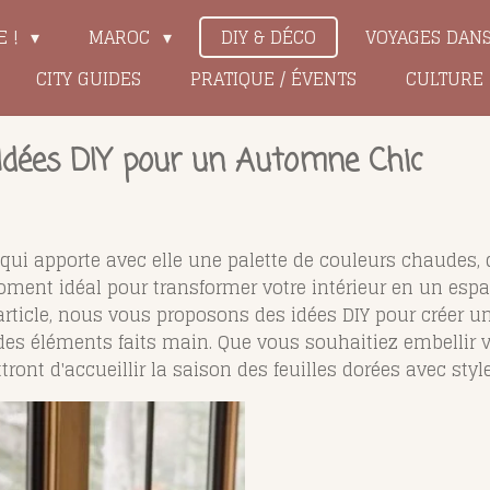
E !
MAROC
DIY & DÉCO
VOYAGES DAN
CITY GUIDES
PRATIQUE / ÉVENTS
CULTURE
 Idées DIY pour un Automne Chic
ui apporte avec elle une palette de couleurs chaudes,
oment idéal pour transformer votre intérieur en un esp
 article, nous vous proposons des idées DIY pour créer
 des éléments faits main. Que vous souhaitiez embellir 
tront d'accueillir la saison des feuilles dorées avec style